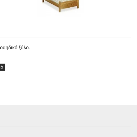
ουηδικό ξύλο.
κά