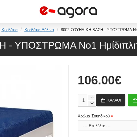
Κρεβάτια
Κρεβάτια Ξύλινα
8002 ΣΟΥΗΔΙΚΗ ΒΑΣΗ - ΥΠΟΣΤΡΩΜΑ Νο1 
 - ΥΠΟΣΤΡΩΜΑ Νο1 Ημίδιπλη
106.00€
ΚΑΛΆΘΙ
Χρώμα Σουηδικού