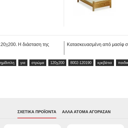
120χ200. Η διάσταση της
Κατασκευασμένη από μασίφ σ
ημίδιπλη
για
στρώμα
120χ200
8002-120190
κρεβάτια
παιδι
ΣΧΕΤΙΚΆ ΠΡΟΪΌΝΤΑ
ΆΛΛΑ ΆΤΟΜΑ ΑΓΌΡΑΣΑΝ