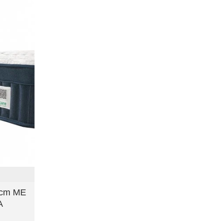
 cm ΜΕ
Α